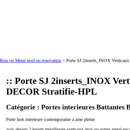
s Bois ou Metal neuf ou renovation
> Porte SJ 2inserts_INOX Verticau
:: Porte SJ 2inserts_INOX Ver
DECOR Stratifie-HPL
Catégorie :
Portes interieures Battantes 
Porte bois interieure contemporaine a ame pleine
avec design 2 inserts metalliques verticaux inox ou autres metal encas