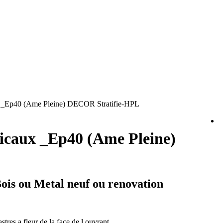
x _Ep40 (Ame Pleine) DECOR Stratifie-HPL
ticaux _Ep40 (Ame Pleine)
Bois ou Metal neuf ou renovation
tres a fleur de la face de l ouvrant