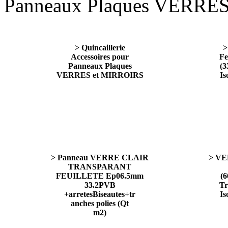
Panneaux Plaques VERRE
> Quincaillerie
>
Accessoires pour
Fe
Panneaux Plaques
(3
VERRES et MIRROIRS
Is
> Panneau VERRE CLAIR
> VE
TRANSPARANT
FEUILLETE Ep06.5mm
(6
33.2PVB
Tr
+arretesBiseautes+tr
Is
anches polies (Qt
m2)