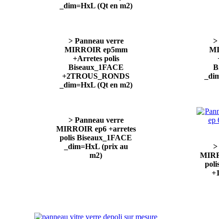
_dim=HxL (Qt en m2)
> Panneau verre
>
MIRROIR ep5mm
MI
+Arretes polis
Biseaux_1FACE
B
+2TROUS_RONDS
_di
_dim=HxL (Qt en m2)
> Panneau verre
MIRROIR ep6 +arretes
polis Biseaux_1FACE
_dim=HxL (prix au
>
m2)
MIRR
pol
+