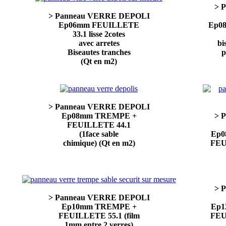
> 
> Panneau VERRE DEPOLI
Ep06mm FEUILLETE
Ep0
33.1 lisse 2cotes
avec arretes
bi
Biseautes tranches
p
(Qt en m2)
> Panneau VERRE DEPOLI
Ep08mm TREMPE +
> 
FEUILLETE 44.1
(1face sable
Ep0
chimique) (Qt en m2)
FEU
> 
> Panneau VERRE DEPOLI
Ep10mm TREMPE +
Ep1
FEUILLETE 55.1 (film
FEU
1mm entre 2 verres)