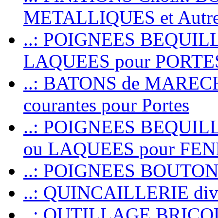
METALLIQUES et Autr
..: POIGNEES BEQUIL
LAQUEES pour PORT
..: BATONS de MARECHAL
courantes pour Portes
..: POIGNEES BEQUI
ou LAQUEES pour FE
..: POIGNEES BOUTO
..: QUINCAILLERIE dive
..: OUTILLAGE BRIC