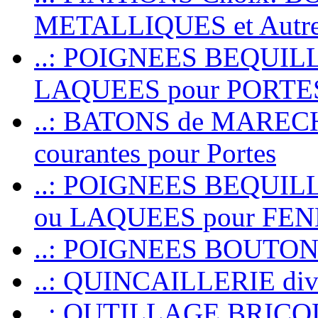
METALLIQUES et Autr
..: POIGNEES BEQUIL
LAQUEES pour PORT
..: BATONS de MARECHAL
courantes pour Portes
..: POIGNEES BEQUI
ou LAQUEES pour FE
..: POIGNEES BOUTO
..: QUINCAILLERIE dive
..: OUTILLAGE BRIC