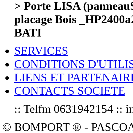
> Porte LISA (panneauS
placage Bois _HP2400
BATI
SERVICES
CONDITIONS D'UTILI
LIENS ET PARTENAIR
CONTACTS SOCIETE
:: Telfm 0631942154 :
© BOMPORT ® - PASCOAL sa