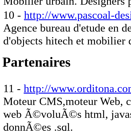
Mobilier urbain. Designers 
10 -
http://www.pascoal-de
Agence bureau d'etude en de
d'objects hitech et mobilie
Partenaires
11 -
http://www.orditona.c
Moteur CMS,moteur Web, con
web Ã©voluÃ©s html, javasc
donnÃ©es .sql.