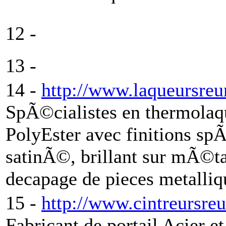
12 -
13 -
14 -
http://www.laqueursreu
SpÃ©cialistes en thermolaq
PolyEster avec finitions sp
satinÃ©, brillant sur mÃ©tal
decapage de pieces metalliq
15 -
http://www.cintreursreu
Fabricant de portail Acier