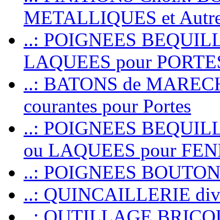
METALLIQUES et Autr
..: POIGNEES BEQUIL
LAQUEES pour PORT
..: BATONS de MARECHAL
courantes pour Portes
..: POIGNEES BEQUI
ou LAQUEES pour FE
..: POIGNEES BOUTO
..: QUINCAILLERIE dive
..: OUTILLAGE BRIC