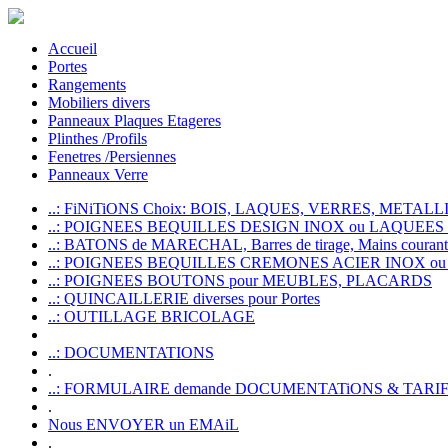
Accueil
Portes
Rangements
Mobiliers divers
Panneaux Plaques Etageres
Plinthes /Profils
Fenetres /Persiennes
Panneaux Verre
..: FiNiTiONS Choix: BOIS, LAQUES, VERRES, METALLI
..: POIGNEES BEQUILLES DESIGN INOX ou LAQUEE
..: BATONS de MARECHAL, Barres de tirage, Mains courante
..: POIGNEES BEQUILLES CREMONES ACIER INOX ou
..: POIGNEES BOUTONS pour MEUBLES, PLACARDS
..: QUINCAILLERIE diverses pour Portes
..: OUTILLAGE BRICOLAGE
..: DOCUMENTATIONS
.
..: FORMULAIRE demande DOCUMENTATiONS & TARI
.
Nous ENVOYER un EMAiL
.