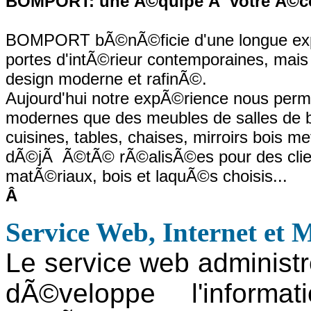
BOMPORT: une Ã©quipe Ã votre Ã©cou
BOMPORT bÃ©nÃ©ficie d'une longue expÃ©
portes d'intÃ©rieur contemporaines, mais
design moderne et rafinÃ©.
Aujourd'hui notre expÃ©rience nous perme
modernes que des meubles de salles de b
cuisines, tables, chaises, mirroirs bois 
dÃ©jÃ Ã©tÃ© rÃ©alisÃ©es pour des clients
matÃ©riaux, bois et laquÃ©s choisis...
Â
Service Web, Internet et
Le service web administr
dÃ©veloppe l'informa