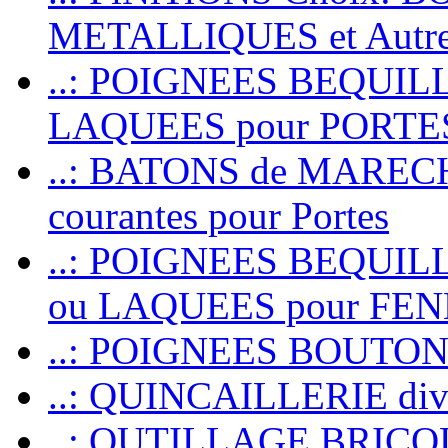
METALLIQUES et Autr
..: POIGNEES BEQUIL
LAQUEES pour PORT
..: BATONS de MARECHAL
courantes pour Portes
..: POIGNEES BEQUI
ou LAQUEES pour FE
..: POIGNEES BOUTO
..: QUINCAILLERIE dive
..: OUTILLAGE BRIC