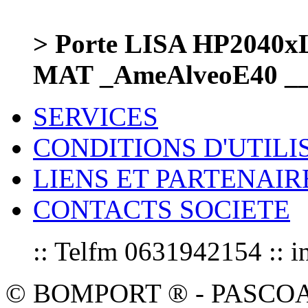
> Porte LISA HP204
MAT _AmeAlveoE40 __
SERVICES
CONDITIONS D'UTILI
LIENS ET PARTENAIR
CONTACTS SOCIETE
:: Telfm 0631942154 :
© BOMPORT ® - PASCOAL sa