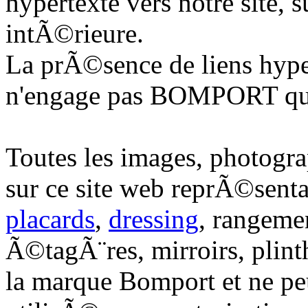
hypertexte vers notre site, 
intÃ©rieure.
La prÃ©sence de liens hyper
n'engage pas BOMPORT quan
Toutes les images, photogr
sur ce site web reprÃ©sent
placards
,
dressing
, rangeme
Ã©tagÃ¨res, mirroirs, plin
la marque Bomport et ne pe