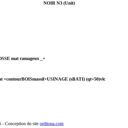
NOIR N3 (Unit)
OSSE mat ramageux _+
int +contourBOISmassif+USINAGE (sBATI) (qt=50)vlc
- Conception du site
orditona.com