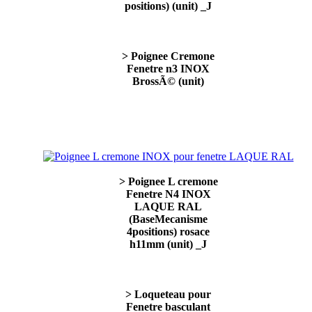
positions) (unit) _J
> Poignee Cremone
Fenetre n3 INOX
BrossÃ© (unit)
> Poignee L cremone
Fenetre N4 INOX
LAQUE RAL
(BaseMecanisme
4positions) rosace
h11mm (unit) _J
> Loqueteau pour
Fenetre basculant