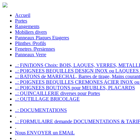
Accueil
Portes
Rangements
Mobiliers divers
Panneaux Plaques Etageres
Plinthes /Profils
Fenetres /Persiennes
Panneaux Verre
..: FiNiTiONS Choix: BOIS, LAQUES, VERRES, METALLI
..: POIGNEES BEQUILLES DESIGN INOX ou LAQUEE
..: BATONS de MARECHAL, Barres de tirage, Mains courante
..: POIGNEES BEQUILLES CREMONES ACIER INOX ou
..: POIGNEES BOUTONS pour MEUBLES, PLACARDS
..: QUINCAILLERIE diverses pour Portes
..: OUTILLAGE BRICOLAGE
..: DOCUMENTATIONS
.
..: FORMULAIRE demande DOCUMENTATiONS & TARI
.
Nous ENVOYER un EMAiL
.