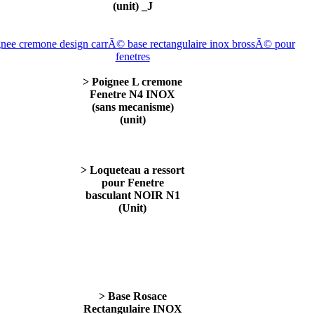
(unit) _J
> Poignee L cremone
Fenetre N4 INOX
(sans mecanisme)
(unit)
> Loqueteau a ressort
pour Fenetre
basculant NOIR N1
(Unit)
> Base Rosace
Rectangulaire INOX