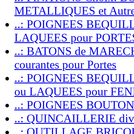
METALLIQUES et Autr
..: POIGNEES BEQUIL
LAQUEES pour PORT
..: BATONS de MARECHAL
courantes pour Portes
..: POIGNEES BEQUI
ou LAQUEES pour FE
..: POIGNEES BOUTO
..: QUINCAILLERIE dive
..: OUTILLAGE BRIC