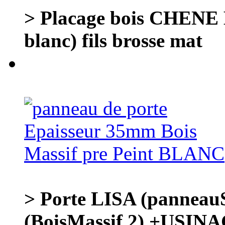
> Placage bois CHENE
blanc) fils brosse mat
> Porte LISA (panneauS
(BoisMassif 2) +USIN