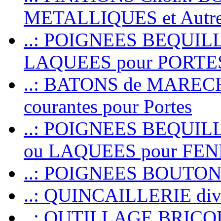
METALLIQUES et Autr
..: POIGNEES BEQUIL
LAQUEES pour PORT
..: BATONS de MARECHAL
courantes pour Portes
..: POIGNEES BEQUI
ou LAQUEES pour FE
..: POIGNEES BOUTO
..: QUINCAILLERIE dive
..: OUTILLAGE BRIC