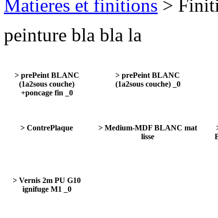
Matieres et finitions
> Finiti
peinture bla bla la
> prePeint BLANC
> prePeint BLANC
(1a2sous couche)
(1a2sous couche) _0
+poncage fin _0
> ContrePlaque
> Medium-MDF BLANC mat
lisse
> Vernis 2m PU G10
ignifuge M1 _0