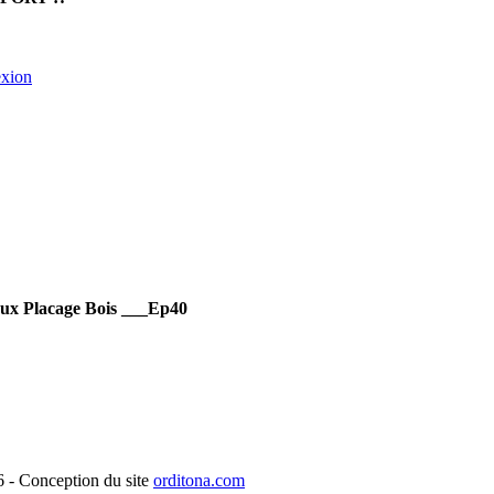
exion
aux Placage Bois ___Ep40
- Conception du site
orditona.com