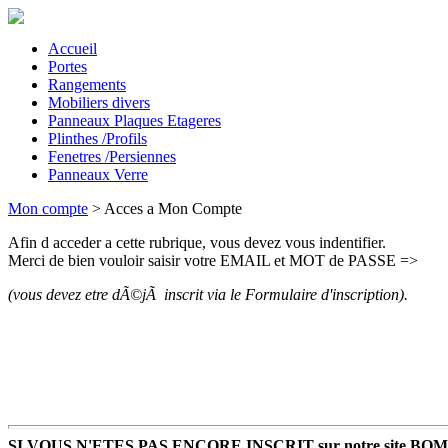
Accueil
Portes
Rangements
Mobiliers divers
Panneaux Plaques Etageres
Plinthes /Profils
Fenetres /Persiennes
Panneaux Verre
Mon compte
> Acces a Mon Compte
Afin d acceder a cette rubrique, vous devez vous indentifier.
Merci de bien vouloir saisir votre EMAIL et MOT de PASSE =>
(vous devez etre dÃ©jÃ inscrit via le Formulaire d'inscription).
SI VOUS N'ETES PAS ENCORE INSCRIT sur notre site BO