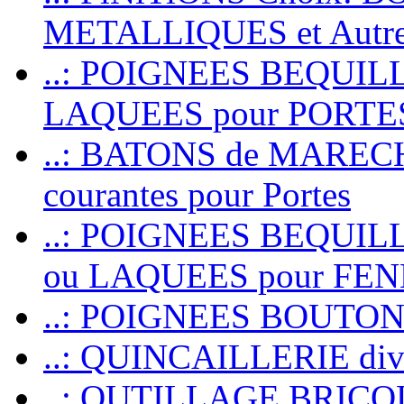
METALLIQUES et Autr
..: POIGNEES BEQUIL
LAQUEES pour PORT
..: BATONS de MARECHAL
courantes pour Portes
..: POIGNEES BEQUI
ou LAQUEES pour FE
..: POIGNEES BOUTO
..: QUINCAILLERIE dive
..: OUTILLAGE BRIC