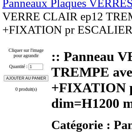
Panneaux Plaques VERRE
VERRE CLAIR ep12 TREMP
+FIXATION pr ESCALIER 
Cliquer sur l'image
:: Panneau 
pour agrandir
Quantité :
TREMPE avec
+FIXATION 
0 produit(s)
dim=H1200 m
Catégorie :
Pa