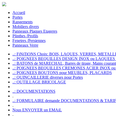
Accueil
Portes
Rangements
Mobiliers divers
Panneaux Plaques Etageres
Plinthes /Profils
Fenetres /Persiennes
Panneaux Verre
..: FiNiTiONS Choix: BOIS, LAQUES, VERRES, METALLI
..: POIGNEES BEQUILLES DESIGN INOX ou LAQUEE
..: BATONS de MARECHAL, Barres de tirage, Mains courante
..: POIGNEES BEQUILLES CREMONES ACIER INOX ou
..: POIGNEES BOUTONS pour MEUBLES, PLACARDS
..: QUINCAILLERIE diverses pour Portes
..: OUTILLAGE BRICOLAGE
..: DOCUMENTATIONS
.
..: FORMULAIRE demande DOCUMENTATiONS & TARI
.
Nous ENVOYER un EMAiL
.