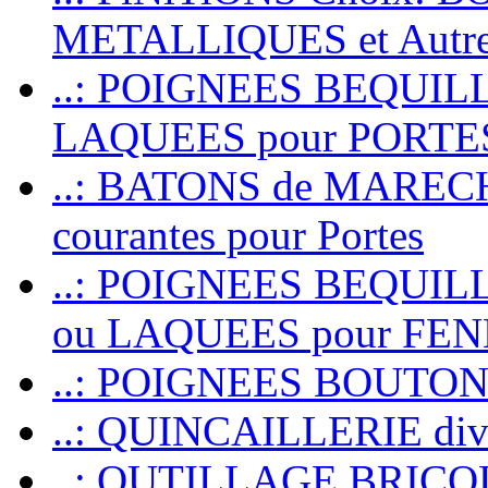
METALLIQUES et Autr
..: POIGNEES BEQUIL
LAQUEES pour PORT
..: BATONS de MARECHAL
courantes pour Portes
..: POIGNEES BEQUI
ou LAQUEES pour FE
..: POIGNEES BOUTO
..: QUINCAILLERIE dive
..: OUTILLAGE BRIC