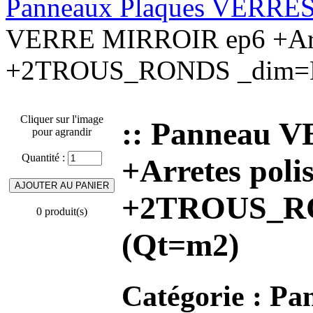
Panneaux Plaques VERRE
VERRE MIRROIR ep6 +Arre
+2TROUS_RONDS _dim=H
Cliquer sur l'image
:: Panneau 
pour agrandir
Quantité :
+Arretes pol
+2TROUS_R
0 produit(s)
(Qt=m2)
Catégorie :
Pa