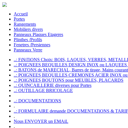
Accueil
Portes
Rangements
Mobiliers divers
Panneaux Plaques Etageres
Plinthes /Profils
Fenetres /Persiennes
Panneaux Verre
..: FiNiTiONS Choix: BOIS, LAQUES, VERRES, METALLI
..: POIGNEES BEQUILLES DESIGN INOX ou LAQUEE
..: BATONS de MARECHAL, Barres de tirage, Mains courante
..: POIGNEES BEQUILLES CREMONES ACIER INOX ou
..: POIGNEES BOUTONS pour MEUBLES, PLACARDS
..: QUINCAILLERIE diverses pour Portes
..: OUTILLAGE BRICOLAGE
..: DOCUMENTATIONS
.
..: FORMULAIRE demande DOCUMENTATiONS & TARI
.
Nous ENVOYER un EMAiL
.