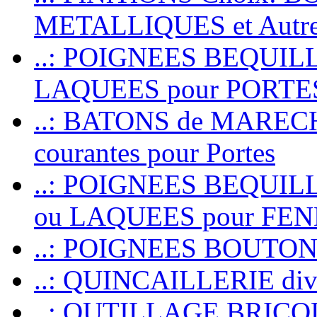
METALLIQUES et Autr
..: POIGNEES BEQUIL
LAQUEES pour PORT
..: BATONS de MARECHAL
courantes pour Portes
..: POIGNEES BEQUI
ou LAQUEES pour FE
..: POIGNEES BOUTO
..: QUINCAILLERIE dive
..: OUTILLAGE BRIC