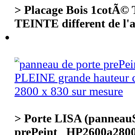
> Placage Bois 1cotÃ©
TEINTE different de l'
> Porte LISA (panneauS
prePeint _HP2600a28