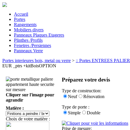
Accueil
Portes
Rangements
Mobiliers divers
Panneaux Plaques Etageres
Plinthes /Profils
Fenetres /Persiennes
Panneaux Verre
Portes interieures bois, metal ou verre
>
:: Portes ENTREES PALIERES
EUR _ptrs +kitBoisOPTION
Préparez votre devis
Type de construction:
Cliquer sur l'image pour
Neuf
Rénovation
agrandir
Type de porte :
Matière :
Simple
Double
Choix de votre matière :
Prise de mesure: