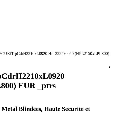
CURIT pCdrH2210xL0920 HrT2225x0950 (HPL2150xLPL800)
pCdrH2210xL0920
800) EUR _ptrs
tal Blindees, Haute Securite et