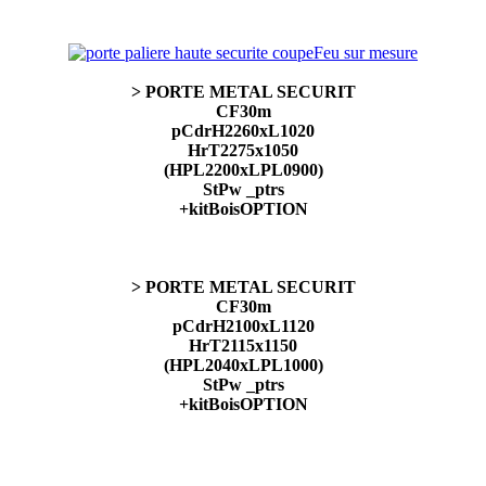
> PORTE METAL SECURIT
CF30m
pCdrH2260xL1020
HrT2275x1050
(HPL2200xLPL0900)
StPw _ptrs
+kitBoisOPTION
> PORTE METAL SECURIT
CF30m
pCdrH2100xL1120
HrT2115x1150
(HPL2040xLPL1000)
StPw _ptrs
+kitBoisOPTION