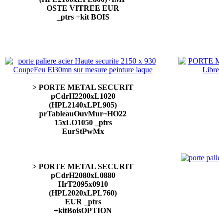
OSTE VITREE EUR
_ptrs +kit BOIS
> PORTE METAL SECURIT
pCdrH2200xL1020
(HPL2140xLPL905)
prTableauOuvMur~HO22
15xLO1050 _ptrs
EurStPwMx
> PORTE METAL SECURIT
pCdrH2080xL0880
HrT2095x0910
(HPL2020xLPL760)
EUR _ptrs
+kitBoisOPTION