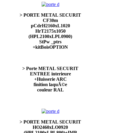
> PORTE METAL SECURIT
CF30m
pCdrH2160xL1020
HrT2175x1050
(HPL2100xLPL0900)
StPw _ptrs
+kitBoisOPTION
> Porte METAL SECURIT
ENTREE interieure
+Huisserie ARC
finition laquÃ©e
couleur RAL
> PORTE METAL SECURIT
HO2460xLO0920
(HPL2100xLPL800)+IMP