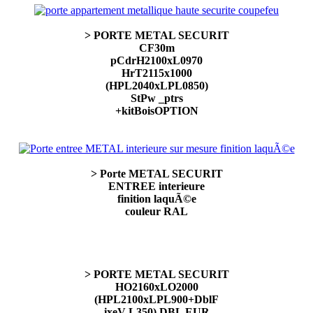
> PORTE METAL SECURIT
CF30m
pCdrH2100xL0970
HrT2115x1000
(HPL2040xLPL0850)
StPw _ptrs
+kitBoisOPTION
> Porte METAL SECURIT
ENTREE interieure
finition laquÃ©e
couleur RAL
> PORTE METAL SECURIT
HO2160xLO2000
(HPL2100xLPL900+DblF
ixeV L350) DBL EUR