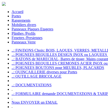
Accueil
Portes
Rangements
Mobiliers divers
Panneaux Plaques Etageres
Plinthes /Profils
Fenetres /Persiennes
Panneaux Verre
..: FiNiTiONS Choix: BOIS, LAQUES, VERRES, METALLI
..: POIGNEES BEQUILLES DESIGN INOX ou LAQUEE
..: BATONS de MARECHAL, Barres de tirage, Mains courante
..: POIGNEES BEQUILLES CREMONES ACIER INOX ou
..: POIGNEES BOUTONS pour MEUBLES, PLACARDS
..: QUINCAILLERIE diverses pour Portes
..: OUTILLAGE BRICOLAGE
..: DOCUMENTATIONS
.
..: FORMULAIRE demande DOCUMENTATiONS & TARI
.
Nous ENVOYER un EMAiL
.