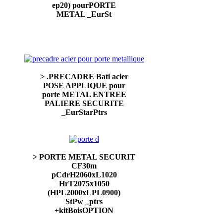
ep20) pourPORTE
METAL _EurSt
> .PRECADRE Bati acier
POSE APPLIQUE pour
porte METAL ENTREE
PALIERE SECURITE
_EurStarPtrs
> PORTE METAL SECURIT
CF30m
pCdrH2060xL1020
HrT2075x1050
(HPL2000xLPL0900)
StPw _ptrs
+kitBoisOPTION