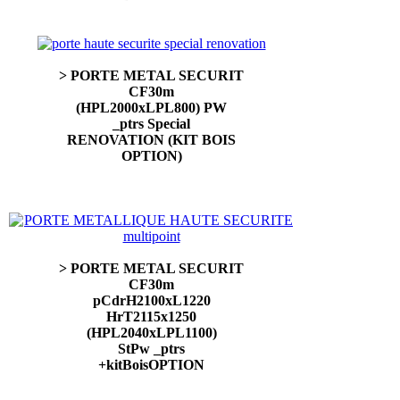
> PORTE METAL SECURIT
CF30m
(HPL2000xLPL800) PW
_ptrs Special
RENOVATION (KIT BOIS
OPTION)
> PORTE METAL SECURIT
CF30m
pCdrH2100xL1220
HrT2115x1250
(HPL2040xLPL1100)
StPw _ptrs
+kitBoisOPTION