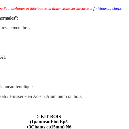
pe Feu, isolantes et fabriquees en dimensions sur mesures et
finitions au choix
.
ormales":
t revetement bois
 RAL
 Panneau fenolique
ti / Huisserie en Acier / Aluminium ou bois.
> KIT BOIS
(1panneauFini Ep5
+3Chants ep15mm) N6