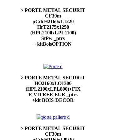
> PORTE METAL SECURIT
CF30m
pCdrH2160xL1220
HrT2175x1250
(HPL2100xLPL1100)
StPw _ptrs
+kitBoisOPTION
> PORTE METAL SECURIT
HO2160xLO1300
(HPL2100xLPL800)+FIX
E VITREE EUR _ptrs
+kit BOIS-DECOR
> PORTE METAL SECURIT
CF30m
pCdrH2160xL0920