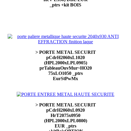
_ptrs +kit BOIS
> PORTE METAL SECURIT
pCdrH2060xL1020
(HPL2000xLPL0905)
prTableauOuvMur~HO20
75xLO1050 _ptrs
EurStPwMx
> PORTE METAL SECURIT
pCdrH2060xL0920
HrT2075x0950
(HPL2000xLPL0800)
EUR _ptrs