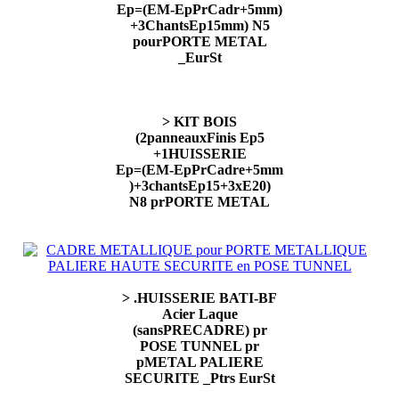
Ep=(EM-EpPrCadr+5mm)
+3ChantsEp15mm) N5
pourPORTE METAL
_EurSt
> KIT BOIS
(2panneauxFinis Ep5
+1HUISSERIE
Ep=(EM-EpPrCadre+5mm
)+3chantsEp15+3xE20)
N8 prPORTE METAL
> .HUISSERIE BATI-BF
Acier Laque
(sansPRECADRE) pr
POSE TUNNEL pr
pMETAL PALIERE
SECURITE _Ptrs EurSt