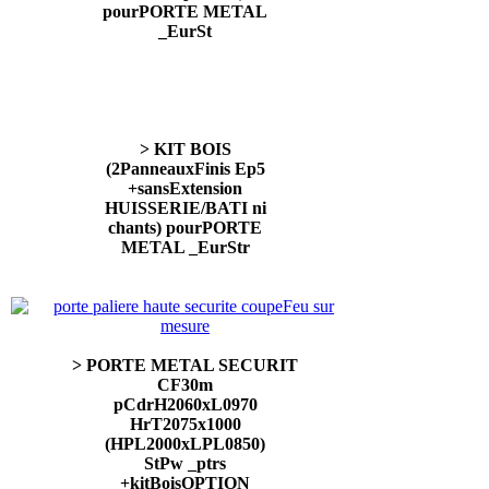
pourPORTE METAL
_EurSt
> KIT BOIS
(2PanneauxFinis Ep5
+sansExtension
HUISSERIE/BATI ni
chants) pourPORTE
METAL _EurStr
> PORTE METAL SECURIT
CF30m
pCdrH2060xL0970
HrT2075x1000
(HPL2000xLPL0850)
StPw _ptrs
+kitBoisOPTION