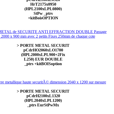
HrT2175x0950
(HPL2100xLPL0800)
StPw _ptrs
+kitBoisOPTION
> PORTE METAL SECURIT
pCdrHO2060xLO1700
(HPL2000xLPL900+2Fix
L250) EUR DOUBLE
_ptrs +kitBOISoption
> PORTE METAL SECURIT
pCdrH2100xL1320
(HPL2040xLPL1200)
_ptrs EurStPwMx