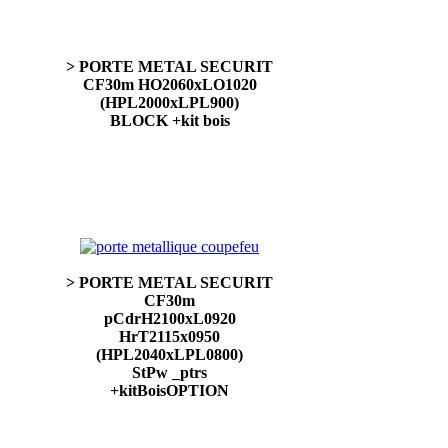
> PORTE METAL SECURIT
CF30m HO2060xLO1020
(HPL2000xLPL900)
BLOCK +kit bois
> PORTE METAL SECURIT
CF30m
pCdrH2100xL0920
HrT2115x0950
(HPL2040xLPL0800)
StPw _ptrs
+kitBoisOPTION