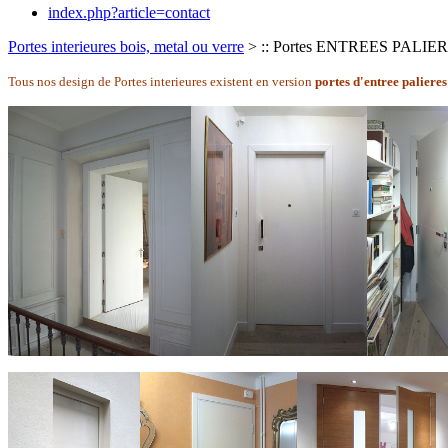
index.php?article=contact
Portes interieures bois, metal ou verre
> :: Portes ENTREES PALIERES
Tous nos design de Portes interieures existent en version
portes d'entree
palieres