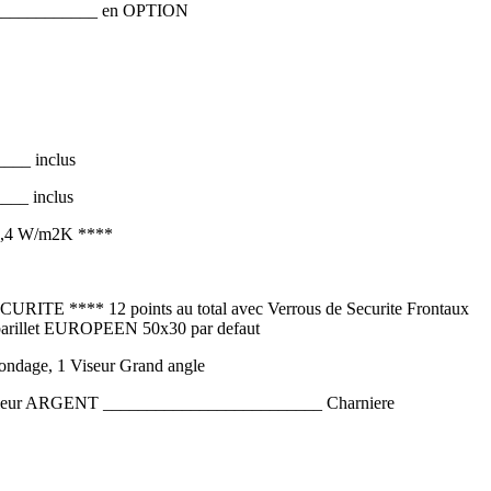
___________ en OPTION
__ inclus
__ inclus
 2,4 W/m2K ****
 **** 12 points au total avec Verrous de Securite Frontaux
e barillet EUROPEEN 50x30 par defaut
gondage, 1 Viseur Grand angle
uleur ARGENT _________________________ Charniere