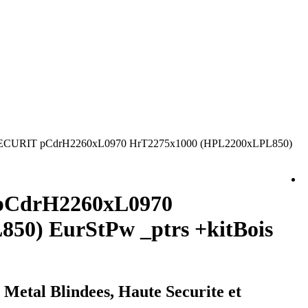
CURIT pCdrH2260xL0970 HrT2275x1000 (HPL2200xLPL850)
pCdrH2260xL0970
50) EurStPw _ptrs +kitBois
tal Blindees, Haute Securite et