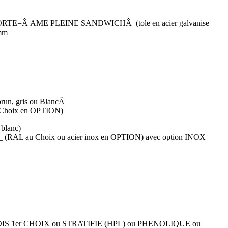
TE=Â AME PLEINE SANDWICHÂ (tole en acier galvanise
8mm
n, gris ou BlancÂ
Choix en OPTION)
blanc)
RAL au Choix ou acier inox en OPTION) avec option INOX
 BOIS 1er CHOIX ou STRATIFIE (HPL) ou PHENOLIQUE ou