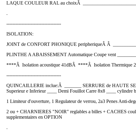
LAQUE COULEUR RAL au choixÂ ______________________
.
------------------------------------
ISOLATION:
JOINT de CONFORT PHONIQUE peripheriqueÂ Â ___________
PLINTHE A ABAISSEMENT Automatique Coupe vent _________
****Â Isolation acoustique 41dBÂ ****Â Isolation Thermique
------------------------------------
QUINCAILLERIE inclue:Â _______ SERRURE de HAUTE SECURITE
Superieur e Inferieur ____ Demi Fouillot Carre 8x8 ____ cylindr
1 Limiteur d'ouverture, 1 Regulateur de verrou, 2a3 Penes Anti-de
2 ou + CHARNIERES "NOIR" reglables a billes + CACHES co
supplementaires en OPTION
.