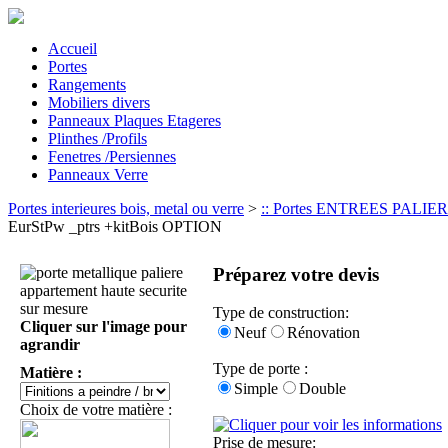
Accueil
Portes
Rangements
Mobiliers divers
Panneaux Plaques Etageres
Plinthes /Profils
Fenetres /Persiennes
Panneaux Verre
Portes interieures bois, metal ou verre
>
:: Portes ENTREES PALIERES
EurStPw _ptrs +kitBois OPTION
Préparez votre devis
Type de construction:
Cliquer sur l'image pour
Neuf
Rénovation
agrandir
Type de porte :
Matière :
Simple
Double
Choix de votre matière :
Prise de mesure: