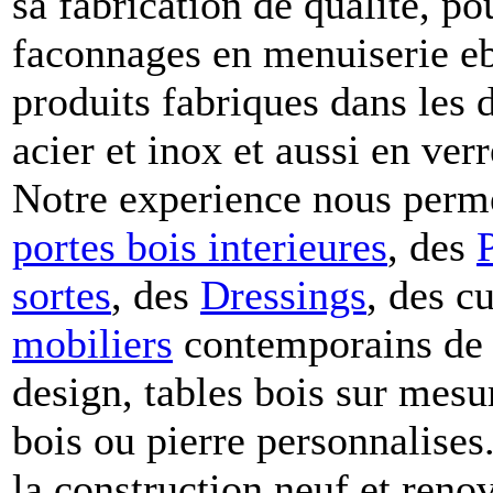
sa fabrication de qualite, po
faconnages en menuiserie eben
produits fabriques dans les 
acier et inox et aussi en verr
Notre experience nous perm
portes bois
interieures
, des
sortes
, des
Dressings
, des c
mobiliers
contemporains de q
design, tables bois sur mesur
bois ou pierre personnalises.
la construction neuf et reno