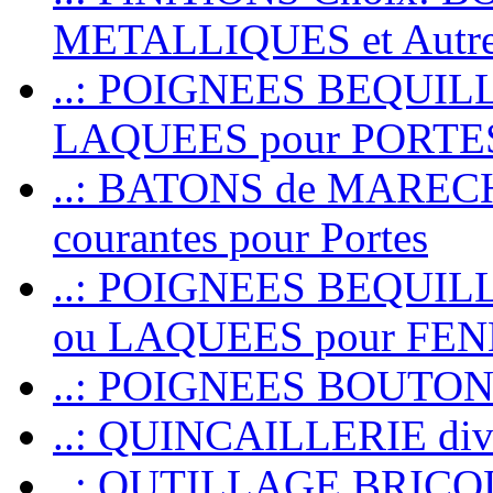
METALLIQUES et Autr
..: POIGNEES BEQUIL
LAQUEES pour PORT
..: BATONS de MARECHAL
courantes pour Portes
..: POIGNEES BEQUI
ou LAQUEES pour FE
..: POIGNEES BOUTO
..: QUINCAILLERIE dive
..: OUTILLAGE BRIC