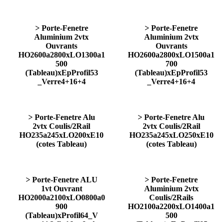
> Porte-Fenetre
> Porte-Fenetre
Aluminium 2vtx
Aluminium 2vtx
Ouvrants
Ouvrants
HO2600a2800xLO1300a1
HO2600a2800xLO1500a1
500
700
(Tableau)xEpProfil53
(Tableau)xEpProfil53
_Verre4+16+4
_Verre4+16+4
> Porte-Fenetre Alu
> Porte-Fenetre Alu
2vtx Coulis/2Rail
2vtx Coulis/2Rail
HO235a245xLO200xE10
HO235a245xLO250xE10
(cotes Tableau)
(cotes Tableau)
> Porte-Fenetre ALU
> Porte-Fenetre
1vt Ouvrant
Aluminium 2vtx
HO2000a2100xLO0800a0
Coulis/2Rails
900
HO2100a2200xLO1400a1
(Tableau)xProfil64_V
500