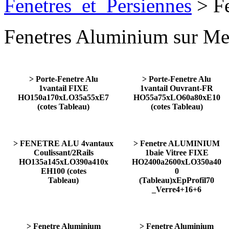
Fenetres_et_Persiennes
> Fe
Fenetres Aluminium sur Me
> Porte-Fenetre Alu
> Porte-Fenetre Alu
1vantail FIXE
1vantail Ouvrant-FR
HO150a170xLO35a55xE7
HO55a75xLO60a80xE10
(cotes Tableau)
(cotes Tableau)
> FENETRE ALU 4vantaux
> Fenetre ALUMINIUM
Coulissant/2Rails
1baie Vitree FIXE
HO135a145xLO390a410x
HO2400a2600xLO350a40
EH100 (cotes
0
Tableau)
(Tableau)xEpProfil70
_Verre4+16+6
> Fenetre Aluminium
> Fenetre Aluminium