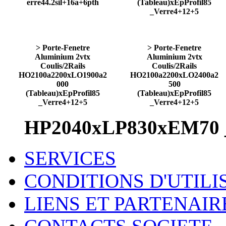
erre44.2sil+16a+6pth
(Tableau)xEpProfil85
_Verre4+12+5
> Porte-Fenetre
> Porte-Fenetre
Aluminium 2vtx
Aluminium 2vtx
Coulis/2Rails
Coulis/2Rails
HO2100a2200xLO1900a2
HO2100a2200xLO2400a2
000
500
(Tableau)xEpProfil85
(Tableau)xEpProfil85
_Verre4+12+5
_Verre4+12+5
HP2040xLP830xEM70
SERVICES
CONDITIONS D'UTILI
LIENS ET PARTENAIR