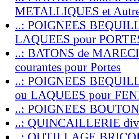
METALLIQUES et Autr
..: POIGNEES BEQUIL
LAQUEES pour PORT
..: BATONS de MARECHAL
courantes pour Portes
..: POIGNEES BEQUI
ou LAQUEES pour FE
..: POIGNEES BOUTO
..: QUINCAILLERIE dive
..: OUTILLAGE BRIC