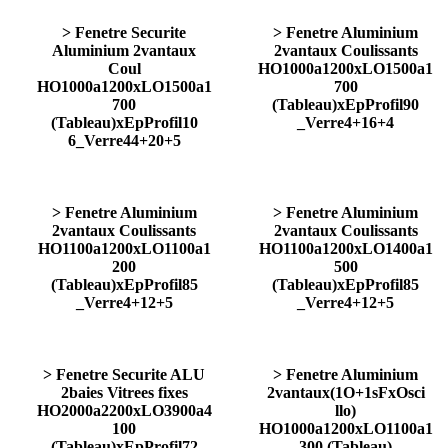
> Fenetre Securite
> Fenetre Aluminium
Aluminium 2vantaux
2vantaux Coulissants
Coul
HO1000a1200xLO1500a1
HO1000a1200xLO1500a1
700
700
(Tableau)xEpProfil90
(Tableau)xEpProfil10
_Verre4+16+4
6_Verre44+20+5
> Fenetre Aluminium
> Fenetre Aluminium
2vantaux Coulissants
2vantaux Coulissants
HO1100a1200xLO1100a1
HO1100a1200xLO1400a1
200
500
(Tableau)xEpProfil85
(Tableau)xEpProfil85
_Verre4+12+5
_Verre4+12+5
> Fenetre Securite ALU
> Fenetre Aluminium
2baies Vitrees fixes
2vantaux(1O+1sFxOsci
HO2000a2200xLO3900a4
llo)
100
HO1000a1200xLO1100a1
(Tableau)xEpProfil72
300 (Tableau)