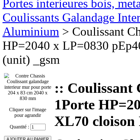
Portes interieures bois, met
Coulissants Galandage Inter
Aluminium
> Coulissant Ch
HP=2040 x LP=0830 pEp40
(unit) _gsm
:: Coulissant
1Porte HP=2
Cliquer sur l'image
pour agrandir
XL70 cloison
Quantité :