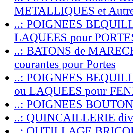
METALLIQUES et Autr
..: POIGNEES BEQUIL
LAQUEES pour PORT
..: BATONS de MARECHAL
courantes pour Portes
..: POIGNEES BEQUI
ou LAQUEES pour FE
..: POIGNEES BOUTO
..: QUINCAILLERIE dive
..: OUTILLAGE BRIC