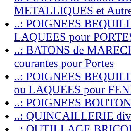
METALLIQUES et Autr
..: POIGNEES BEQUIL
LAQUEES pour PORT
..: BATONS de MARECHAL
courantes pour Portes
..: POIGNEES BEQUI
ou LAQUEES pour FE
..: POIGNEES BOUTO
..: QUINCAILLERIE dive
..: OUTILLAGE BRIC