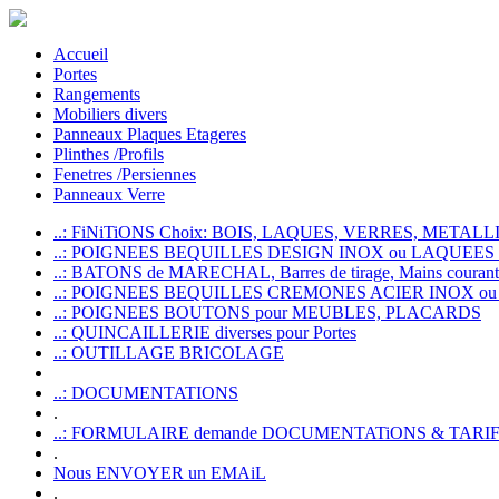
Accueil
Portes
Rangements
Mobiliers divers
Panneaux Plaques Etageres
Plinthes /Profils
Fenetres /Persiennes
Panneaux Verre
..: FiNiTiONS Choix: BOIS, LAQUES, VERRES, METALLI
..: POIGNEES BEQUILLES DESIGN INOX ou LAQUEE
..: BATONS de MARECHAL, Barres de tirage, Mains courante
..: POIGNEES BEQUILLES CREMONES ACIER INOX ou
..: POIGNEES BOUTONS pour MEUBLES, PLACARDS
..: QUINCAILLERIE diverses pour Portes
..: OUTILLAGE BRICOLAGE
..: DOCUMENTATIONS
.
..: FORMULAIRE demande DOCUMENTATiONS & TARI
.
Nous ENVOYER un EMAiL
.