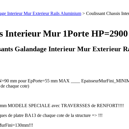
dage Interieur Mur Exterieur Rails Aluminium
> Coulissant Chassis In
sis Interieur Mur 1Porte HP=29
sants Galandage Interieur Mur Exterieur 
90 mm pour EpPorte=55 mm MAX ____ EpaisseurMurFini_MINIMU
de chaque cote)
0 mm MODELE SPECIALE avec TRAVERSSES de RENFORT!!!!
ues de platre BA13 de chaque cote de la structure => !!!
rMurFini=130mm!!!