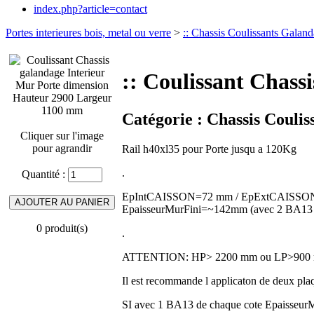
index.php?article=contact
Portes interieures bois, metal ou verre
>
:: Chassis Coulissants Galan
:: Coulissant Chas
Catégorie :
Chassis Coulis
Cliquer sur l'image
pour agrandir
Rail h40xl35 pour Porte jusqu a 120Kg
.
Quantité :
EpIntCAISSON=72 mm / EpExtCAISSON=
EpaisseurMurFini=~142mm (avec 2 BA13 
0 produit(s)
.
ATTENTION: HP> 2200 mm ou LP>90
Il est recommande l applicaton de deux plaq
SI avec 1 BA13 de chaque cote Epaisseu