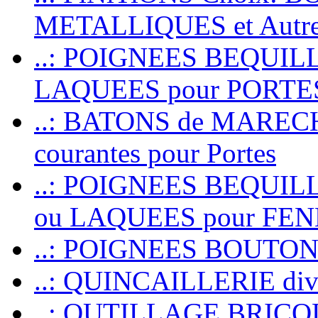
METALLIQUES et Autr
..: POIGNEES BEQUIL
LAQUEES pour PORT
..: BATONS de MARECHAL
courantes pour Portes
..: POIGNEES BEQUI
ou LAQUEES pour FE
..: POIGNEES BOUTO
..: QUINCAILLERIE dive
..: OUTILLAGE BRIC