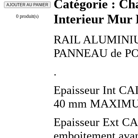
Catégorie :
Cha
Interieur Mur 
0 produit(s)
RAIL ALUMINIUM
PANNEAU de POR
.
Epaisseur Int C
40 mm MAXIM
Epaisseur Ext C
emboitement avan