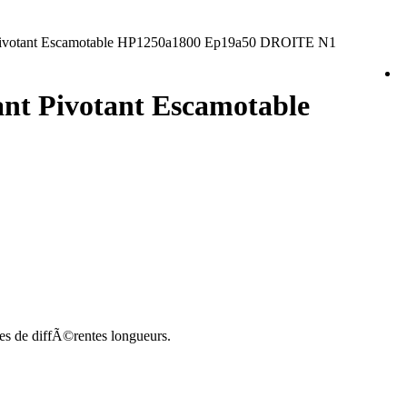
t Pivotant Escamotable HP1250a1800 Ep19a50 DROITE N1
ant Pivotant Escamotable
les de diffÃ©rentes longueurs.