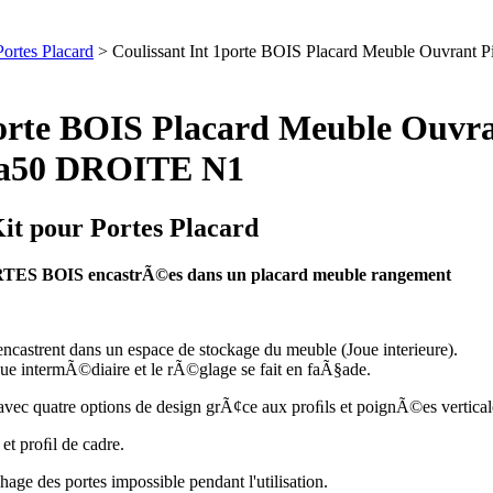
Portes Placard
> Coulissant Int 1porte BOIS Placard Meuble Ouvran
1porte BOIS Placard Meuble Ouvr
a50 DROITE N1
Kit pour Portes Placard
ORTES BOIS encastrÃ©es dans un placard meuble rangement
ncastrent dans un espace de stockage du meuble (Joue interieure).
e intermÃ©diaire et le rÃ©glage se fait en faÃ§ade.
 avec quatre options de design grÃ¢ce aux proﬁls et poignÃ©es vertica
et proﬁl de cadre.
ge des portes impossible pendant l'utilisation.