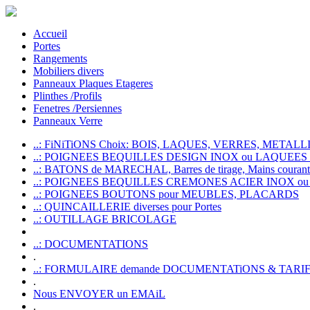
Accueil
Portes
Rangements
Mobiliers divers
Panneaux Plaques Etageres
Plinthes /Profils
Fenetres /Persiennes
Panneaux Verre
..: FiNiTiONS Choix: BOIS, LAQUES, VERRES, METALLI
..: POIGNEES BEQUILLES DESIGN INOX ou LAQUEE
..: BATONS de MARECHAL, Barres de tirage, Mains courante
..: POIGNEES BEQUILLES CREMONES ACIER INOX ou
..: POIGNEES BOUTONS pour MEUBLES, PLACARDS
..: QUINCAILLERIE diverses pour Portes
..: OUTILLAGE BRICOLAGE
..: DOCUMENTATIONS
.
..: FORMULAIRE demande DOCUMENTATiONS & TARI
.
Nous ENVOYER un EMAiL
.