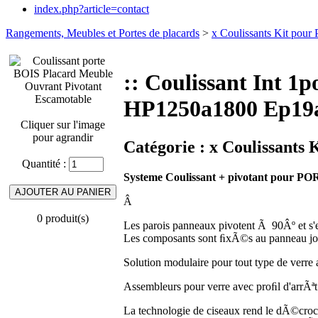
index.php?article=contact
Rangements, Meubles et Portes de placards
>
x Coulissants Kit pour 
:: Coulissant Int 
HP1250a1800 Ep19
Cliquer sur l'image
pour agrandir
Catégorie :
x Coulissants 
Quantité :
Systeme Coulissant + pivotant pour P
Â
0 produit(s)
Les parois panneaux pivotent Ã 90Âº et s'e
Les composants sont ﬁxÃ©s au panneau jou
Solution modulaire pour tout type de verre
Assembleurs pour verre avec proﬁl d'arrÃªt 
La technologie de ciseaux rend le dÃ©crocha