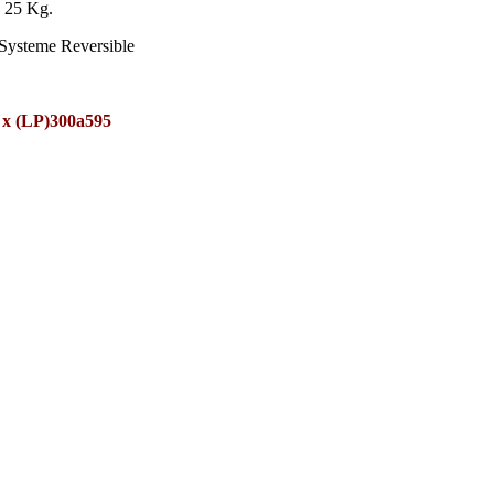
Ã 25 Kg.
 Systeme Reversible
 x (LP)300a595