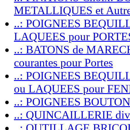
METALLIQUES et Autr
..: POIGNEES BEQUIL
LAQUEES pour PORT
..: BATONS de MARECHAL
courantes pour Portes
..: POIGNEES BEQUI
ou LAQUEES pour FE
..: POIGNEES BOUTO
..: QUINCAILLERIE dive
..: OUTILLAGE BRIC