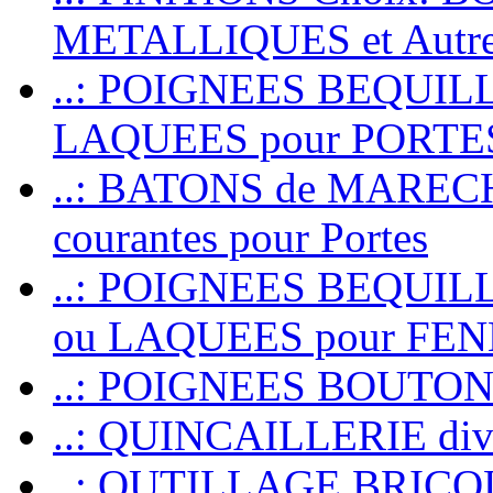
METALLIQUES et Autr
..: POIGNEES BEQUIL
LAQUEES pour PORT
..: BATONS de MARECHAL
courantes pour Portes
..: POIGNEES BEQUI
ou LAQUEES pour FE
..: POIGNEES BOUTO
..: QUINCAILLERIE dive
..: OUTILLAGE BRIC