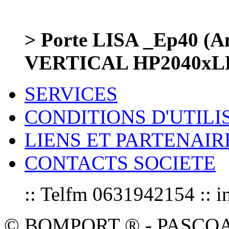
> Porte LISA _Ep40 (Am
VERTICAL HP2040xLP
SERVICES
CONDITIONS D'UTILI
LIENS ET PARTENAIR
CONTACTS SOCIETE
:: Telfm 0631942154 :
© BOMPORT ® - PASCOAL sa