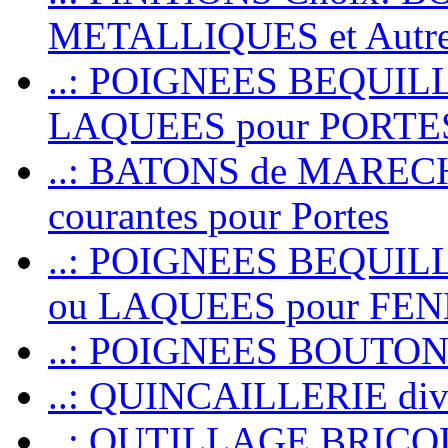
METALLIQUES et Autr
..: POIGNEES BEQUIL
LAQUEES pour PORT
..: BATONS de MARECHAL
courantes pour Portes
..: POIGNEES BEQUI
ou LAQUEES pour FE
..: POIGNEES BOUTO
..: QUINCAILLERIE dive
..: OUTILLAGE BRIC