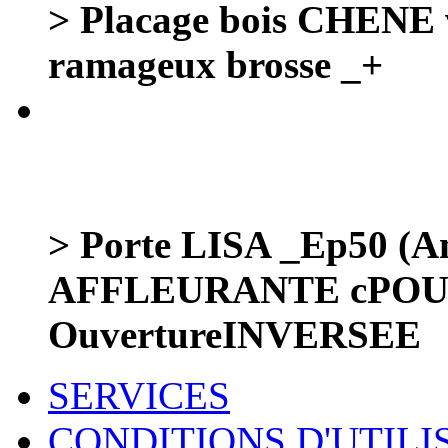
> Placage bois CHENE
ramageux brosse _+
> Porte LISA _Ep50 (Am
AFFLEURANTE cPOUSS
OuvertureINVERSEE
SERVICES
CONDITIONS D'UTILI