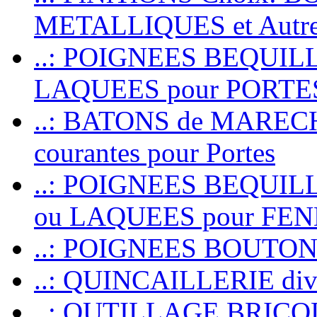
METALLIQUES et Autr
..: POIGNEES BEQUIL
LAQUEES pour PORT
..: BATONS de MARECHAL
courantes pour Portes
..: POIGNEES BEQUI
ou LAQUEES pour FE
..: POIGNEES BOUTO
..: QUINCAILLERIE dive
..: OUTILLAGE BRIC