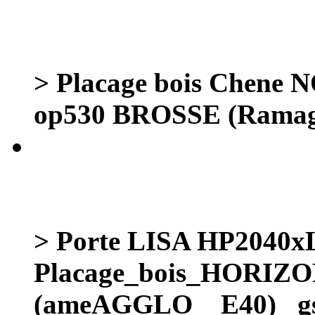
> Placage bois Chene 
op530 BROSSE (Ramag
> Porte LISA HP2040
Placage_bois_HORIZ
(ameAGGLO__E40) _g