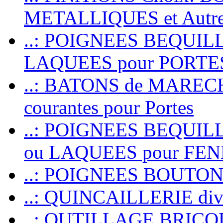
METALLIQUES et Autr
..: POIGNEES BEQUIL
LAQUEES pour PORT
..: BATONS de MARECHAL
courantes pour Portes
..: POIGNEES BEQUI
ou LAQUEES pour FE
..: POIGNEES BOUTO
..: QUINCAILLERIE dive
..: OUTILLAGE BRIC