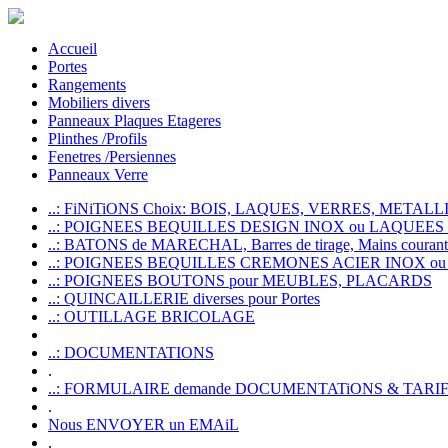
Accueil
Portes
Rangements
Mobiliers divers
Panneaux Plaques Etageres
Plinthes /Profils
Fenetres /Persiennes
Panneaux Verre
..: FiNiTiONS Choix: BOIS, LAQUES, VERRES, METALLI
..: POIGNEES BEQUILLES DESIGN INOX ou LAQUEE
..: BATONS de MARECHAL, Barres de tirage, Mains courante
..: POIGNEES BEQUILLES CREMONES ACIER INOX ou
..: POIGNEES BOUTONS pour MEUBLES, PLACARDS
..: QUINCAILLERIE diverses pour Portes
..: OUTILLAGE BRICOLAGE
..: DOCUMENTATIONS
.
..: FORMULAIRE demande DOCUMENTATiONS & TARI
.
Nous ENVOYER un EMAiL
.