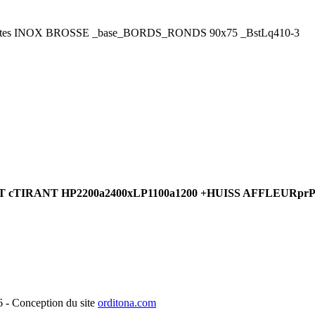
es INOX BROSSE _base_BORDS_RONDS 90x75 _BstLq410-3
RANT cTIRANT HP2200a2400xLP1100a1200 +HUISS AFFLEURprP
- Conception du site
orditona.com