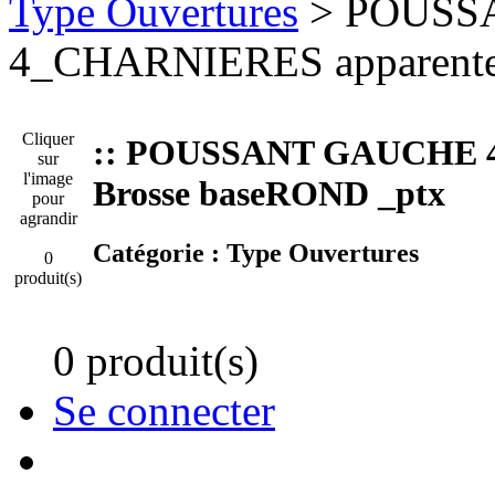
Type Ouvertures
> POUSS
4_CHARNIERES apparentes
Cliquer
:: POUSSANT GAUCHE 4
sur
l'image
Brosse baseROND _ptx
pour
agrandir
Catégorie :
Type Ouvertures
0
produit(s)
0 produit(s)
Se connecter