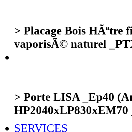
> Placage Bois HÃªtre
vaporisÃ© naturel _P
> Porte LISA _Ep40 (A
HP2040xLP830xEM70 
SERVICES