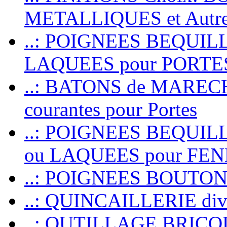
METALLIQUES et Autr
..: POIGNEES BEQUIL
LAQUEES pour PORT
..: BATONS de MARECHAL
courantes pour Portes
..: POIGNEES BEQUI
ou LAQUEES pour FE
..: POIGNEES BOUTO
..: QUINCAILLERIE dive
..: OUTILLAGE BRIC