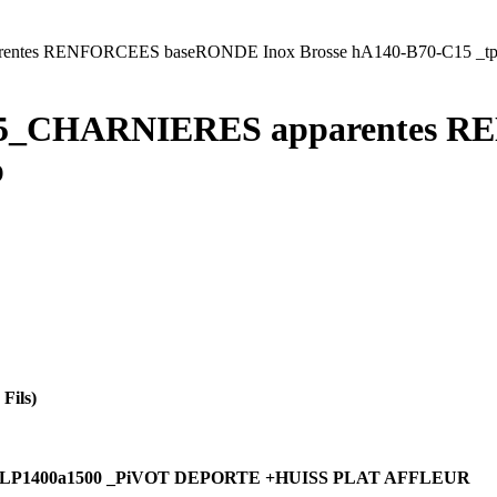
es RENFORCEES baseRONDE Inox Brosse hA140-B70-C15 _t
_CHARNIERES apparentes R
p
Fils)
2500xLP1400a1500 _PiVOT DEPORTE +HUISS PLAT AFFLEUR