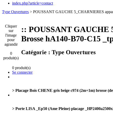
index.php?article=contact
Type Ouvertures
> POUSSANT GAUCHE 5_CHARNIERES apparent
Cliquer
:: POUSSANT GAUCHE 5
sur
l'image
Brosse hA140-B70-C15 _t
pour
agrandir
Catégorie :
Type Ouvertures
0
produit(s)
0 produit(s)
Se connecter
> Placage Bois CHENE gris beige c974 (2m+1m) brosse (de 
> Porte LISA _Ep50 (Ame Pleine) placage _HP2400a