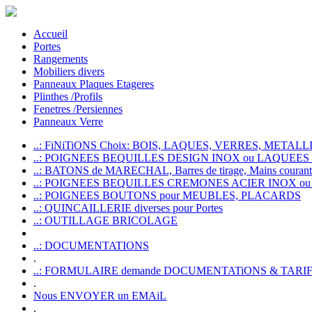
Accueil
Portes
Rangements
Mobiliers divers
Panneaux Plaques Etageres
Plinthes /Profils
Fenetres /Persiennes
Panneaux Verre
..: FiNiTiONS Choix: BOIS, LAQUES, VERRES, METALLI
..: POIGNEES BEQUILLES DESIGN INOX ou LAQUEE
..: BATONS de MARECHAL, Barres de tirage, Mains courante
..: POIGNEES BEQUILLES CREMONES ACIER INOX ou
..: POIGNEES BOUTONS pour MEUBLES, PLACARDS
..: QUINCAILLERIE diverses pour Portes
..: OUTILLAGE BRICOLAGE
..: DOCUMENTATIONS
.
..: FORMULAIRE demande DOCUMENTATiONS & TARI
.
Nous ENVOYER un EMAiL
.