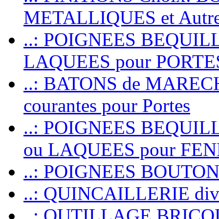
METALLIQUES et Autr
..: POIGNEES BEQUIL
LAQUEES pour PORT
..: BATONS de MARECHAL
courantes pour Portes
..: POIGNEES BEQUI
ou LAQUEES pour FE
..: POIGNEES BOUTO
..: QUINCAILLERIE dive
..: OUTILLAGE BRIC