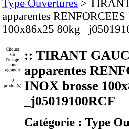
Type Ouvertures
> TIRAN
apparentes RENFORCEES 
100x86x25 80kg _j05019
Cliquer
:: TIRANT GAU
sur
l'image
pour
apparentes RE
agrandir
0
INOX brosse 100x
produit(s)
_j05019100RCF
Catégorie :
Type Ou