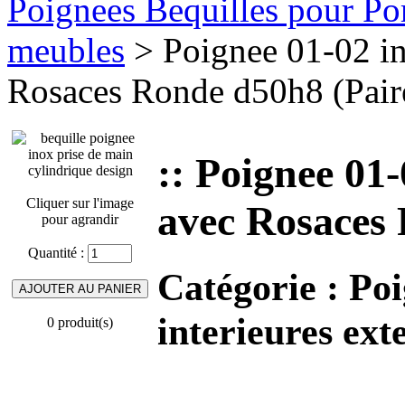
Poignees Bequilles pour Port
meubles
> Poignee 01-02 i
Rosaces Ronde d50h8 (Paire
:: Poignee 01
Cliquer sur l'image
avec Rosaces 
pour agrandir
Quantité :
Catégorie :
Poi
interieures ext
0 produit(s)