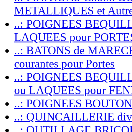
METALLIQUES et Autr
..: POIGNEES BEQUIL
LAQUEES pour PORT
..: BATONS de MARECHAL
courantes pour Portes
..: POIGNEES BEQUI
ou LAQUEES pour FE
..: POIGNEES BOUTO
..: QUINCAILLERIE dive
..: OUTILLAGE BRIC