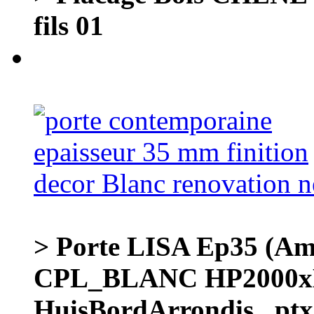
fils 01
> Porte LISA Ep35 (A
CPL_BLANC HP2000x
HuisBordArrondis _ptx