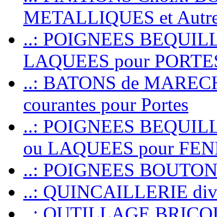
METALLIQUES et Autr
..: POIGNEES BEQUIL
LAQUEES pour PORT
..: BATONS de MARECHAL
courantes pour Portes
..: POIGNEES BEQUI
ou LAQUEES pour FE
..: POIGNEES BOUTO
..: QUINCAILLERIE dive
..: OUTILLAGE BRIC