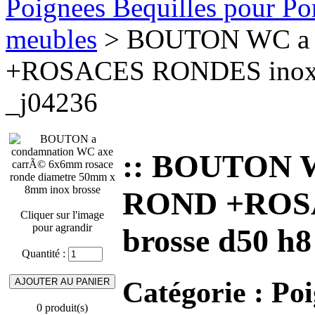
Poignees Bequilles pour Port
meubles
> BOUTON WC a 
+ROSACES RONDES inox br
_j04236
:: BOUTON W
ROND +ROS
Cliquer sur l'image
pour agrandir
brosse d50 h8
Quantité :
Catégorie :
Poi
0 produit(s)