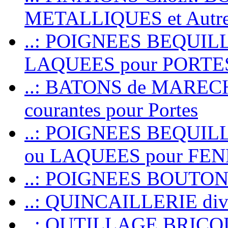
METALLIQUES et Autr
..: POIGNEES BEQUIL
LAQUEES pour PORT
..: BATONS de MARECHAL
courantes pour Portes
..: POIGNEES BEQUI
ou LAQUEES pour FE
..: POIGNEES BOUTO
..: QUINCAILLERIE dive
..: OUTILLAGE BRIC