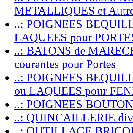
METALLIQUES et Autr
..: POIGNEES BEQUIL
LAQUEES pour PORT
..: BATONS de MARECHAL
courantes pour Portes
..: POIGNEES BEQUI
ou LAQUEES pour FE
..: POIGNEES BOUTO
..: QUINCAILLERIE dive
..: OUTILLAGE BRIC