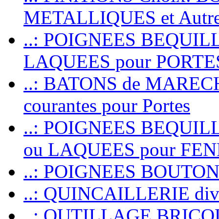
METALLIQUES et Autr
..: POIGNEES BEQUIL
LAQUEES pour PORT
..: BATONS de MARECHAL
courantes pour Portes
..: POIGNEES BEQUI
ou LAQUEES pour FE
..: POIGNEES BOUTO
..: QUINCAILLERIE dive
..: OUTILLAGE BRIC