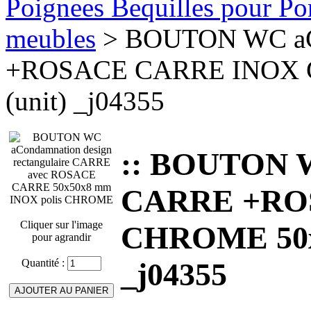
Poignees Bequilles pour Port
meubles
> BOUTON WC aC
+ROSACE CARRE INOX 
(unit) _j04355
:: BOUTON 
CARRE +RO
Cliquer sur l'image
CHROME 50x5
pour agrandir
Quantité :
_j04355