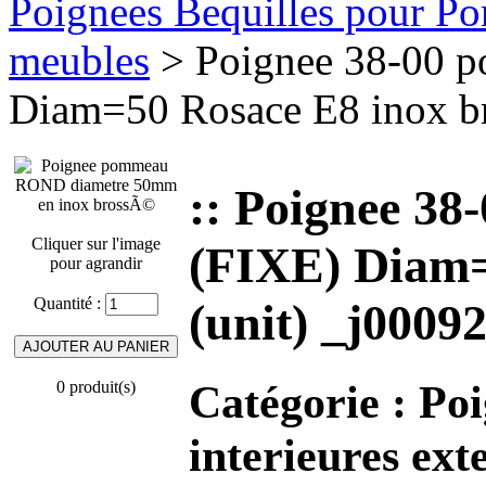
Poignees Bequilles pour Port
meubles
> Poignee 38-00
Diam=50 Rosace E8 inox b
:: Poignee 
Cliquer sur l'image
(FIXE) Diam=
pour agrandir
Quantité :
(unit) _j000
Catégorie :
Poi
0 produit(s)
interieures ext