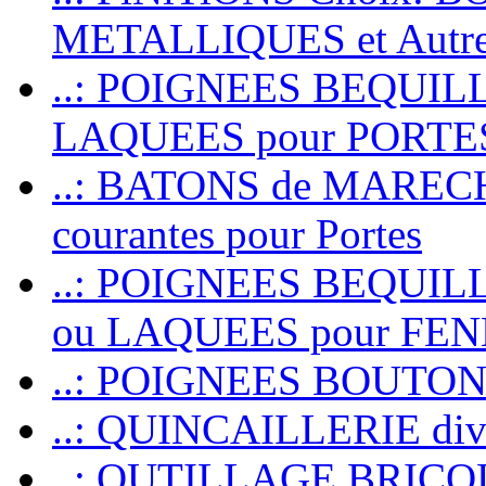
METALLIQUES et Autr
..: POIGNEES BEQUIL
LAQUEES pour PORT
..: BATONS de MARECHAL
courantes pour Portes
..: POIGNEES BEQUI
ou LAQUEES pour FE
..: POIGNEES BOUTO
..: QUINCAILLERIE dive
..: OUTILLAGE BRIC