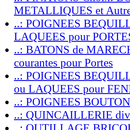
METALLIQUES et Autr
..: POIGNEES BEQUIL
LAQUEES pour PORT
..: BATONS de MARECHAL
courantes pour Portes
..: POIGNEES BEQUI
ou LAQUEES pour FE
..: POIGNEES BOUTO
..: QUINCAILLERIE dive
..: OUTILLAGE BRIC