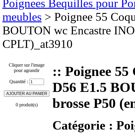
Poignees Bequilles pour Port
meubles
> Poignee 55 Coqu
BOUTON wc Encastre INOX
CPLT)_at3910
Cliquer sur l'image
:: Poignee 5
pour agrandir
Quantité :
D56 E1.5 BO
brosse P50 (
0 produit(s)
Catégorie :
Poi