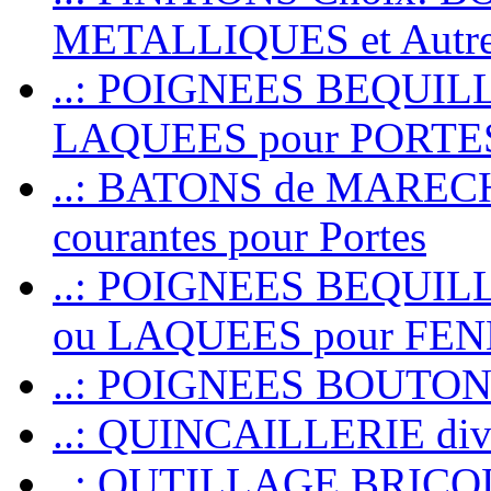
METALLIQUES et Autr
..: POIGNEES BEQUIL
LAQUEES pour PORT
..: BATONS de MARECHAL
courantes pour Portes
..: POIGNEES BEQUI
ou LAQUEES pour FE
..: POIGNEES BOUTO
..: QUINCAILLERIE dive
..: OUTILLAGE BRIC