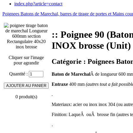
index.php?article=contact
Poignees Batons de Marechal, barres de tirage de portes et Mains cou
:: Poignee 90 (Bat
INOX brosse (Unit)
Cliquer sur l'image
Catégorie :
Poignees Baton
pour agrandir
Quantité :
Baton de Marechal
Â de longueur 600 m
Entraxe
400 mm
(autres tout a fait possi
.
0 produit(s)
Materiaux: acier ou inox inox 304 (ou aut
Finition: LaqueÂ ouÂ brosse fin (autres t
.