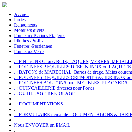
Accueil
Portes
Rangements
Mobiliers divers
Panneaux Plaques Etageres
Plinthes /Profils
Fenetres /Persiennes
Panneaux Verre
..: FiNiTiONS Choix: BOIS, LAQUES, VERRES, METALLI
..: POIGNEES BEQUILLES DESIGN INOX ou LAQUEE
..: BATONS de MARECHAL, Barres de tirage, Mains courante
..: POIGNEES BEQUILLES CREMONES ACIER INOX ou
..: POIGNEES BOUTONS pour MEUBLES, PLACARDS
..: QUINCAILLERIE diverses pour Portes
..: OUTILLAGE BRICOLAGE
..: DOCUMENTATIONS
.
..: FORMULAIRE demande DOCUMENTATiONS & TARI
.
Nous ENVOYER un EMAiL
.