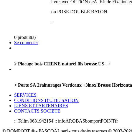
livre avec OPTION deÂ Kit de Fixation 
ou POSE DOUBLE BATON
.
0 produit(s)
Se connecter
> Placage bois CHENE naturel fils brosse US _+
> Porte SA 2rainurages Verticaux +3inox Brosse Horizont
SERVICES
CONDITIONS D'UTILISATION
LIENS ET PARTENAIRES
CONTACTS SOCIETE
:: Telfm 0631942154 :: infoAROBASbomportPOINTfr
© BOMPORT ® - PASCOAL sarl - tous droits reserves © 2003-2026 