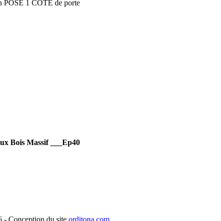
en POSE 1 COTE de porte
aux Bois Massif ___Ep40
- Conception du site
orditona.com