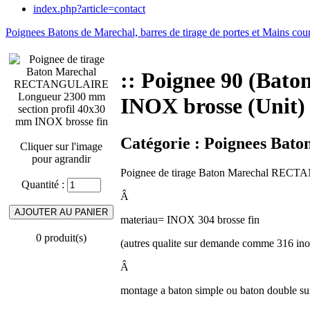
index.php?article=contact
Poignees Batons de Marechal, barres de tirage de portes et Mains cou
:: Poignee 90 (Bat
INOX brosse (Unit)
Catégorie :
Poignees Baton
Cliquer sur l'image
pour agrandir
Poignee de tirage Baton Marechal RECT
Quantité :
Â
materiau= INOX 304 brosse fin
0 produit(s)
(autres qualite sur demande comme 316 ino
Â
montage a baton simple ou baton double s