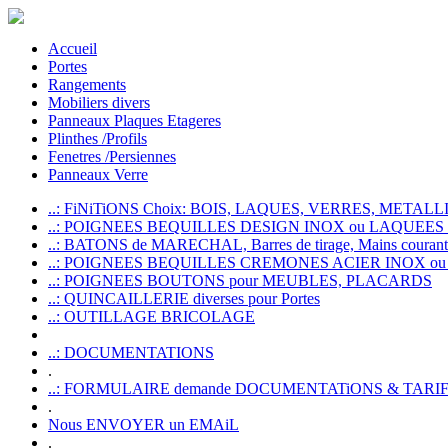
Accueil
Portes
Rangements
Mobiliers divers
Panneaux Plaques Etageres
Plinthes /Profils
Fenetres /Persiennes
Panneaux Verre
..: FiNiTiONS Choix: BOIS, LAQUES, VERRES, METALLI
..: POIGNEES BEQUILLES DESIGN INOX ou LAQUEE
..: BATONS de MARECHAL, Barres de tirage, Mains courante
..: POIGNEES BEQUILLES CREMONES ACIER INOX ou
..: POIGNEES BOUTONS pour MEUBLES, PLACARDS
..: QUINCAILLERIE diverses pour Portes
..: OUTILLAGE BRICOLAGE
..: DOCUMENTATIONS
.
..: FORMULAIRE demande DOCUMENTATiONS & TARI
.
Nous ENVOYER un EMAiL
.