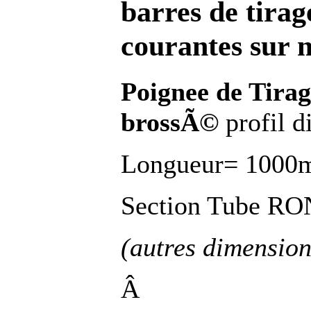
barres de tirag
courantes sur 
Poignee de Tira
brossÃ©
profil 
Longueur= 1000
Section Tube R
(autres dimension
Â