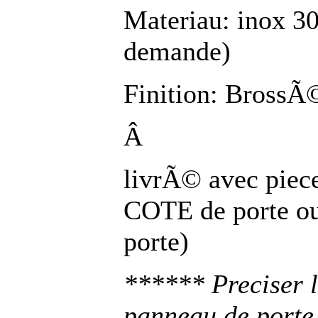
Materiau: inox 30
demande)
Finition: BrossÃ©
Â
livrÃ© avec piec
COTE de porte ou
porte)
****** Preciser l
panneau de porte