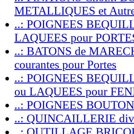
METALLIQUES et Autr
..: POIGNEES BEQUIL
LAQUEES pour PORT
..: BATONS de MARECHAL
courantes pour Portes
..: POIGNEES BEQUI
ou LAQUEES pour FE
..: POIGNEES BOUTO
..: QUINCAILLERIE dive
..: OUTILLAGE BRIC