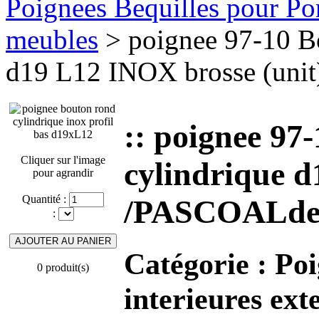
Poignees Bequilles pour Port
meubles
> poignee 97-10 Bo
d19 L12 INOX brosse (uni
:: poignee 97
Cliquer sur l'image
cylindrique d
pour agrandir
Quantité :
/PASCOALde
:
Catégorie :
Poi
0 produit(s)
interieures ext