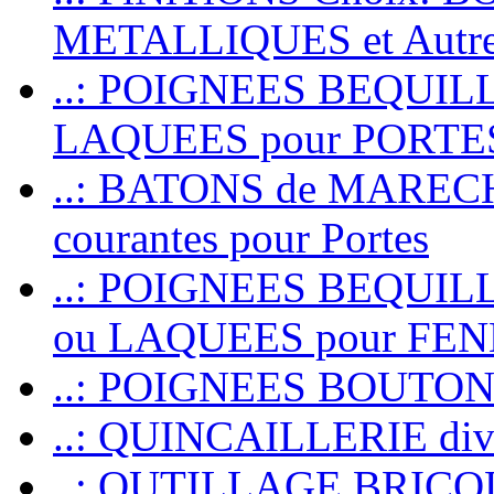
METALLIQUES et Autr
..: POIGNEES BEQUIL
LAQUEES pour PORT
..: BATONS de MARECHAL
courantes pour Portes
..: POIGNEES BEQUI
ou LAQUEES pour FE
..: POIGNEES BOUTO
..: QUINCAILLERIE dive
..: OUTILLAGE BRIC