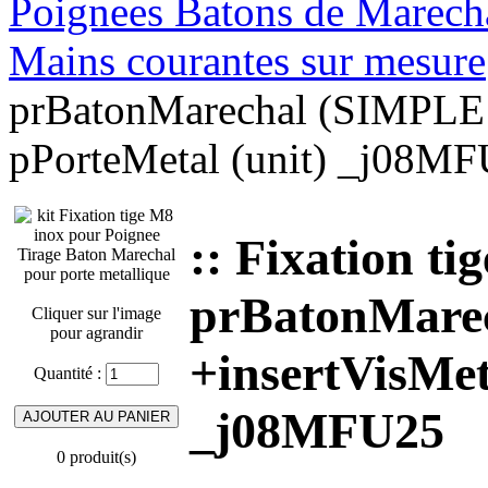
Poignees Batons de Marechal
Mains courantes sur mesure
prBatonMarechal (SIMPLE 1
pPorteMetal (unit) _j08M
:: Fixation 
prBatonMarec
Cliquer sur l'image
pour agrandir
+insertVisMet
Quantité :
_j08MFU25
0 produit(s)