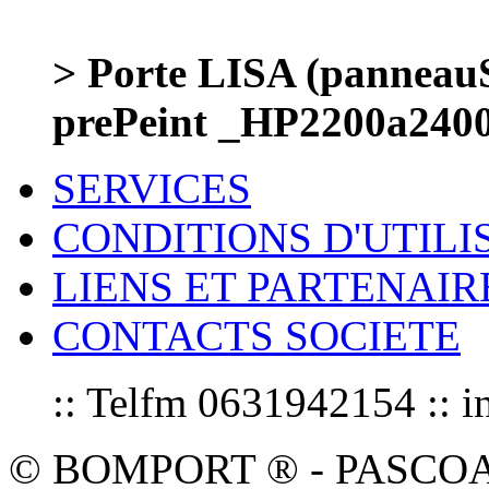
> Porte LISA (panneauS
prePeint _HP2200a240
SERVICES
CONDITIONS D'UTILI
LIENS ET PARTENAIR
CONTACTS SOCIETE
:: Telfm 0631942154 :
© BOMPORT ® - PASCOAL sa