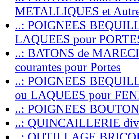
METALLIQUES et Autr
..: POIGNEES BEQUIL
LAQUEES pour PORT
..: BATONS de MARECHAL
courantes pour Portes
..: POIGNEES BEQUI
ou LAQUEES pour FE
..: POIGNEES BOUTO
..: QUINCAILLERIE dive
..: OUTILLAGE BRIC