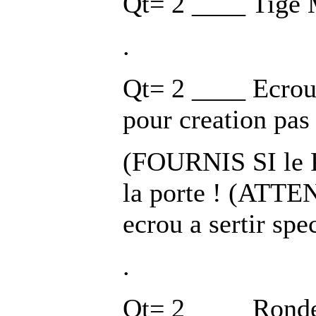
Qt= 2 ____ Tige
.
Qt= 2 ____ Ecrou
pour creation pas 
(FOURNIS SI le PA
la porte ! (ATTE
ecrou a sertir spe
.
Qt= 2 ____ Rond