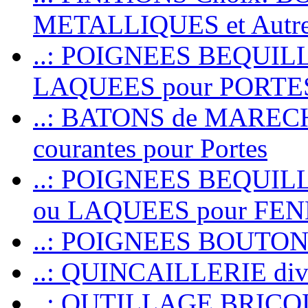
METALLIQUES et Autr
..: POIGNEES BEQUIL
LAQUEES pour PORT
..: BATONS de MARECHAL
courantes pour Portes
..: POIGNEES BEQUI
ou LAQUEES pour FE
..: POIGNEES BOUTO
..: QUINCAILLERIE dive
..: OUTILLAGE BRIC