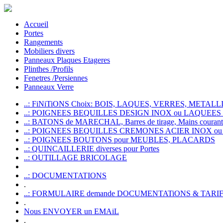
Accueil
Portes
Rangements
Mobiliers divers
Panneaux Plaques Etageres
Plinthes /Profils
Fenetres /Persiennes
Panneaux Verre
..: FiNiTiONS Choix: BOIS, LAQUES, VERRES, METALLI
..: POIGNEES BEQUILLES DESIGN INOX ou LAQUEE
..: BATONS de MARECHAL, Barres de tirage, Mains courante
..: POIGNEES BEQUILLES CREMONES ACIER INOX ou
..: POIGNEES BOUTONS pour MEUBLES, PLACARDS
..: QUINCAILLERIE diverses pour Portes
..: OUTILLAGE BRICOLAGE
..: DOCUMENTATIONS
.
..: FORMULAIRE demande DOCUMENTATiONS & TARI
.
Nous ENVOYER un EMAiL
.