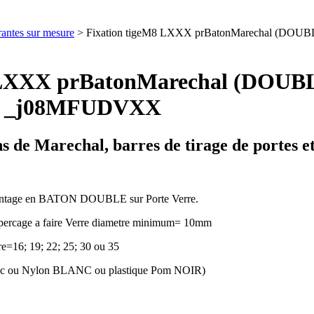
rantes sur mesure
> Fixation tigeM8 LXXX prBatonMarechal (DOU
M8 LXXX prBatonMarechal (DOU
t) _j08MFUDVXX
s de Marechal, barres de tirage de portes 
ntage en BATON DOUBLE sur Porte Verre.
/percage a faire Verre diametre minimum= 10mm
=16; 19; 22; 25; 30 ou 35
houc ou Nylon BLANC ou plastique Pom NOIR)