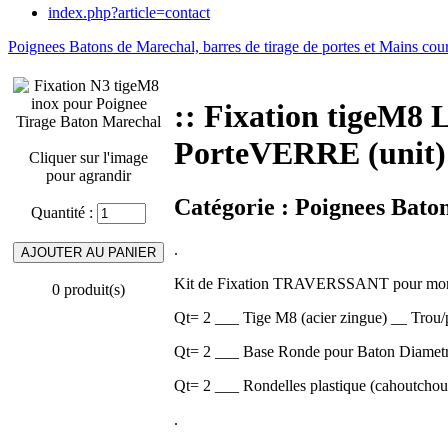
index.php?article=contact
Poignees Batons de Marechal, barres de tirage de portes et Mains cou
:: Fixation tige
PorteVERRE (uni
Cliquer sur l'image
pour agrandir
Catégorie :
Poignees Baton
Quantité :
.
Kit de Fixation TRAVERSSANT pour mo
0 produit(s)
Qt= 2 ___ Tige M8 (acier zingue) __ Trou
Qt= 2 ___ Base Ronde pour Baton Diametre
Qt= 2 ___ Rondelles plastique (cahoutc
.